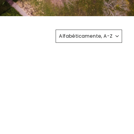
ORDENAR
y ahorra
"Cerrar
(esc)"
es para que se
a de correo con
as exclusivas.
 para un mayor
o.
CIONAL