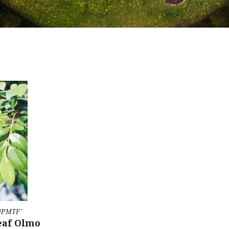
Regístrate 
Atrae a los client
registren en tu list
descuentos u ofert
Incluya una imagen
impact
BOTÓN OP
'UPMTF'
eaf Olmo