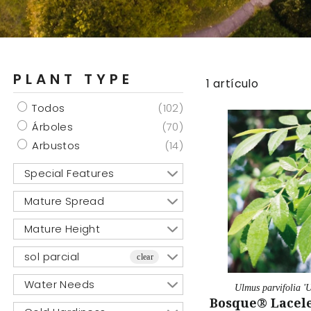
PLANT TYPE
1 artículo
Todos
(102)
Árboles
(70)
Arbustos
(14)
Special Features
Mature Spread
Mature Height
sol parcial
clear
Water Needs
Ulmus parvifolia 
Bosque® Lacel